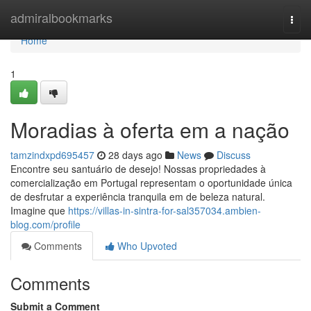
Home
admiralbookmarks
Togg
navi
Home
1
Moradias à oferta em a nação
tamzindxpd695457
28 days ago
News
Discuss
Encontre seu santuário de desejo! Nossas propriedades à
comercialização em Portugal representam o oportunidade única
de desfrutar a experiência tranquila em de beleza natural.
Imagine que
https://villas-in-sintra-for-sal357034.ambien-
blog.com/profile
Comments
Who Upvoted
Comments
Submit a Comment