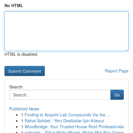
No HTML
HTML is disabled
Report Page
Search
Go
Published News
1
Finding to Acquire Lab Compounds Via the ...
1
Rahat Sohbet : Yeni Dostluklar İçin Kılavuz
1
Woodbridge: Your Trusted House Roof Professionals
1
nohuwin – Đăng Nhập Nhanh, Khám Phá Kho Game