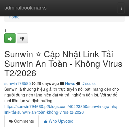
Home
admiralbookmarks
Togg
navi
Home
1
Sunwin ⭐️ Cập Nhật Link Tải
Sunwin An Toàn - Không Virus
T2/2026
sunwin176585
29 days ago
News
Discuss
Sunwin là thương hiệu giải trí trực tuyến nổi bật, mang đến cho
người dùng nền tảng hiện đại và trải nghiệm tiện lợi. Với sự đổi
mới liên tục và định hướng
https://sunwin794660.p2blogs.com/40423850/sunwin-cập-nhật-
link-tải-sunwin-an-toàn-không-virus-t2-2026
Comments
Who Upvoted