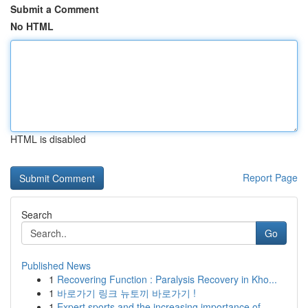
Submit a Comment
No HTML
HTML is disabled
Report Page
Search
Go
Published News
1
Recovering Function : Paralysis Recovery in Kho...
1
바로가기 링크 뉴토끼 바로가기 !
1
Expert sports and the increasing importance of ...