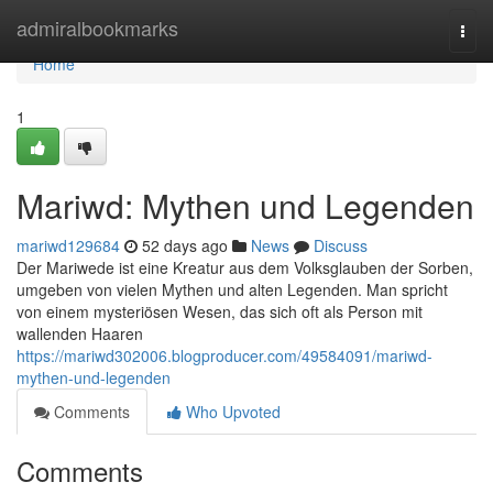
Home
admiralbookmarks
Togg
navi
Home
1
Mariwd: Mythen und Legenden
mariwd129684
52 days ago
News
Discuss
Der Mariwede ist eine Kreatur aus dem Volksglauben der Sorben,
umgeben von vielen Mythen und alten Legenden. Man spricht
von einem mysteriösen Wesen, das sich oft als Person mit
wallenden Haaren
https://mariwd302006.blogproducer.com/49584091/mariwd-
mythen-und-legenden
Comments
Who Upvoted
Comments