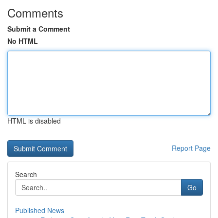
Comments
Submit a Comment
No HTML
HTML is disabled
Report Page
Search
Go
Published News