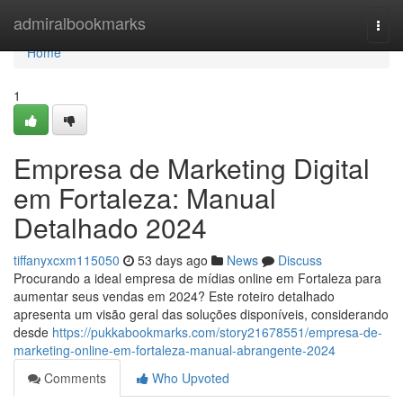
Home
admiralbookmarks
Togg
navi
Home
1
Empresa de Marketing Digital
em Fortaleza: Manual
Detalhado 2024
tiffanyxcxm115050
53 days ago
News
Discuss
Procurando a ideal empresa de mídias online em Fortaleza para
aumentar seus vendas em 2024? Este roteiro detalhado
apresenta um visão geral das soluções disponíveis, considerando
desde
https://pukkabookmarks.com/story21678551/empresa-de-
marketing-online-em-fortaleza-manual-abrangente-2024
Comments
Who Upvoted