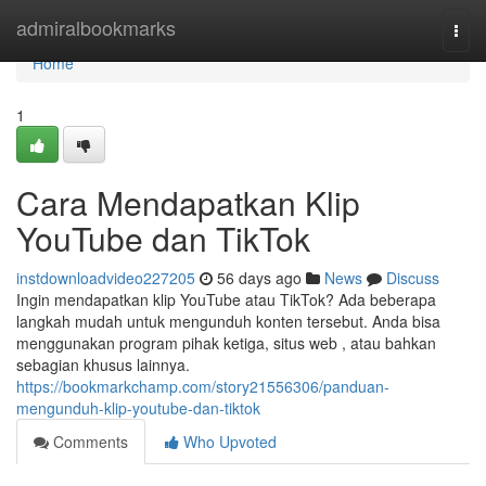
Home
admiralbookmarks
Togg
navi
Home
1
Cara Mendapatkan Klip
YouTube dan TikTok
instdownloadvideo227205
56 days ago
News
Discuss
Ingin mendapatkan klip YouTube atau TikTok? Ada beberapa
langkah mudah untuk mengunduh konten tersebut. Anda bisa
menggunakan program pihak ketiga, situs web , atau bahkan
sebagian khusus lainnya.
https://bookmarkchamp.com/story21556306/panduan-
mengunduh-klip-youtube-dan-tiktok
Comments
Who Upvoted