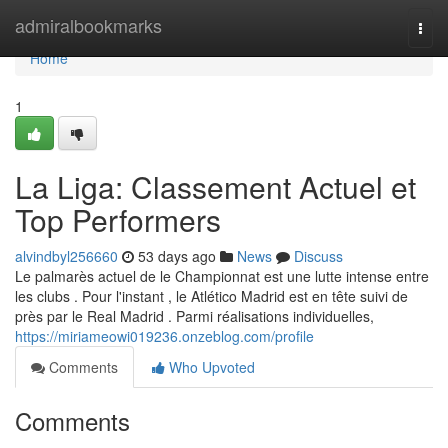
Home
admiralbookmarks
Togg
navi
Home
1
La Liga: Classement Actuel et
Top Performers
alvindbyl256660
53 days ago
News
Discuss
Le palmarès actuel de le Championnat est une lutte intense entre
les clubs . Pour l'instant , le Atlético Madrid est en tête suivi de
près par le Real Madrid . Parmi réalisations individuelles,
https://miriameowi019236.onzeblog.com/profile
Comments
Who Upvoted
Comments