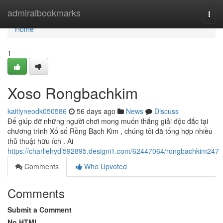
Home
admiralbookmarks
Togg
navi
Home
1
Xoso Rongbachkim
kaitlyneodk050586
56 days ago
News
Discuss
Để giúp đỡ những người chơi mong muốn thắng giải độc đắc tại
chương trình Xổ số Rồng Bạch Kim , chúng tôi đã tổng hợp nhiều
thủ thuật hữu ích . Ai
https://charliehydl592895.designi1.com/62447064/rongbachkim247
Comments
Who Upvoted
Comments
Submit a Comment
No HTML