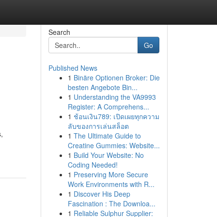
Search
Go
Published News
1
Binäre Optionen Broker: Die
besten Angebote Bin...
1
Understanding the VA9993
Register: A Comprehens...
1
ช้อนเงิน789: เปิดเผยทุกความ
ลับของการเล่นสล็อต
,
1
The Ultimate Guide to
Creatine Gummies: Website...
1
Build Your Website: No
Coding Needed!
1
Preserving More Secure
Work Environments with R...
1
Discover His Deep
Fascination : The Downloa...
1
Reliable Sulphur Supplier: