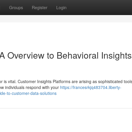
t
Groups
Register
Login
A Overview to Behavioral Insights
 is vital. Customer Insights Platforms are arising as sophisticated tools
ow individuals respond with your
https://francesrkjq483704.liberty-
de-to-customer-data-solutions