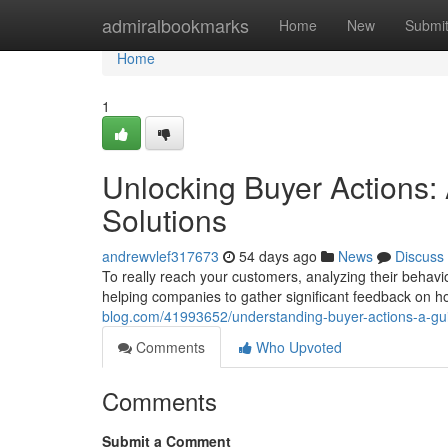
Home
admiralbookmarks
Home
New
Submi
Home
1
Unlocking Buyer Actions: 
Solutions
andrewvlef317673
54 days ago
News
Discuss
To really reach your customers, analyzing their behavior
helping companies to gather significant feedback on h
blog.com/41993652/understanding-buyer-actions-a-gui
Comments
Who Upvoted
Comments
Submit a Comment