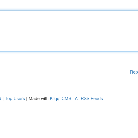
Rep
d
|
Top Users
| Made with
Kliqqi CMS
|
All RSS Feeds