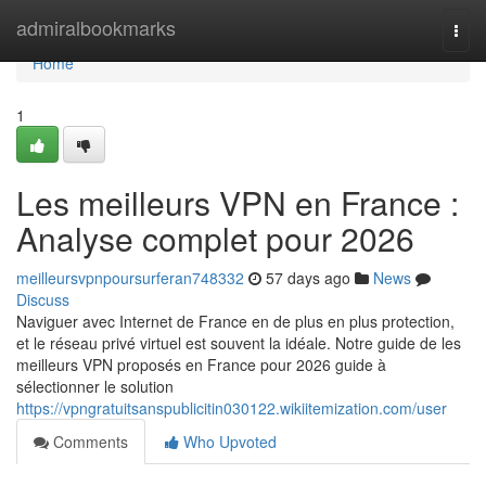
Home
admiralbookmarks
Togg
navi
Home
1
Les meilleurs VPN en France :
Analyse complet pour 2026
meilleursvpnpoursurferan748332
57 days ago
News
Discuss
Naviguer avec Internet de France en de plus en plus protection,
et le réseau privé virtuel est souvent la idéale. Notre guide de les
meilleurs VPN proposés en France pour 2026 guide à
sélectionner le solution
https://vpngratuitsanspublicitin030122.wikiitemization.com/user
Comments
Who Upvoted