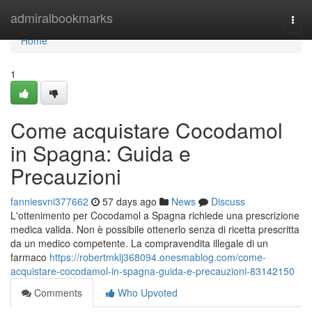
Home
admiralbookmarks
Togg
navi
Home
1
Come acquistare Cocodamol
in Spagna: Guida e
Precauzioni
fanniesvni377662
57 days ago
News
Discuss
L'ottenimento per Cocodamol a Spagna richiede una prescrizione
medica valida. Non è possibile ottenerlo senza di ricetta prescritta
da un medico competente. La compravendita illegale di un
farmaco
https://robertmklj368094.onesmablog.com/come-
acquistare-cocodamol-in-spagna-guida-e-precauzioni-83142150
Comments
Who Upvoted