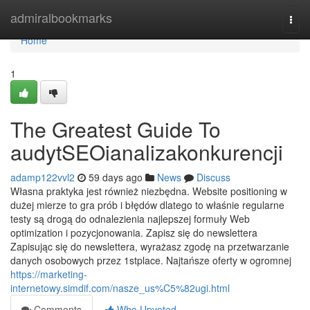
Home
admiralbookmarks
Togg
navi
Home
1
The Greatest Guide To
audytSEOianalizakonkurencji
adamp122vvl2
59 days ago
News
Discuss
Własna praktyka jest również niezbędna. Website positioning w
dużej mierze to gra prób i błędów dlatego to właśnie regularne
testy są drogą do odnalezienia najlepszej formuły Web
optimization i pozycjonowania. Zapisz się do newslettera
Zapisując się do newslettera, wyrażasz zgodę na przetwarzanie
danych osobowych przez 1stplace. Najtańsze oferty w ogromnej
https://marketing-
internetowy.simdif.com/nasze_us%C5%82ugi.html
Comments
Who Upvoted