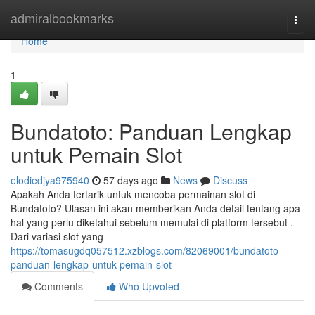
Home
admiralbookmarks
Togg
navi
Home
1
Bundatoto: Panduan Lengkap
untuk Pemain Slot
elodiedjya975940
57 days ago
News
Discuss
Apakah Anda tertarik untuk mencoba permainan slot di
Bundatoto? Ulasan ini akan memberikan Anda detail tentang apa
hal yang perlu diketahui sebelum memulai di platform tersebut .
Dari variasi slot yang
https://tomasugdq057512.xzblogs.com/82069001/bundatoto-
panduan-lengkap-untuk-pemain-slot
Comments
Who Upvoted