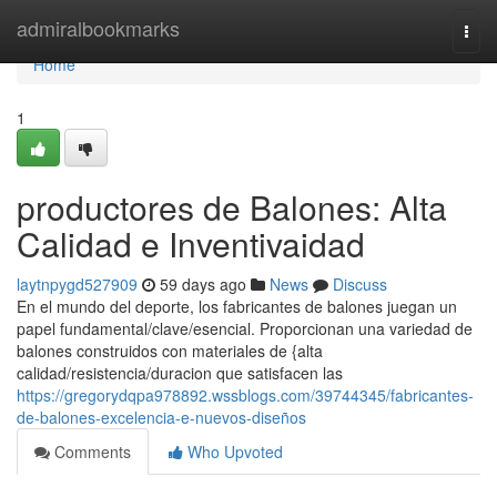
Home
admiralbookmarks
Togg
navi
Home
1
productores de Balones: Alta
Calidad e Inventivaidad
laytnpygd527909
59 days ago
News
Discuss
En el mundo del deporte, los fabricantes de balones juegan un
papel fundamental/clave/esencial. Proporcionan una variedad de
balones construidos con materiales de {alta
calidad/resistencia/duracion que satisfacen las
https://gregorydqpa978892.wssblogs.com/39744345/fabricantes-
de-balones-excelencia-e-nuevos-diseños
Comments
Who Upvoted