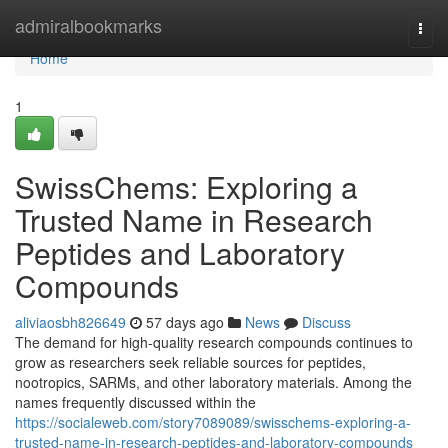
Home
admiralbookmarks
Togg
navi
Home
1
SwissChems: Exploring a
Trusted Name in Research
Peptides and Laboratory
Compounds
aliviaosbh826649
57 days ago
News
Discuss
The demand for high-quality research compounds continues to
grow as researchers seek reliable sources for peptides,
nootropics, SARMs, and other laboratory materials. Among the
names frequently discussed within the
https://socialeweb.com/story7089089/swisschems-exploring-a-
trusted-name-in-research-peptides-and-laboratory-compounds