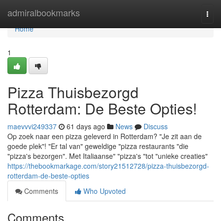
Home
admiralbookmarks
Togg
navi
Home
1
Pizza Thuisbezorgd
Rotterdam: De Beste Opties!
maevvvi249337
61 days ago
News
Discuss
Op zoek naar een pizza geleverd in Rotterdam? "Je zit aan de
goede plek"! "Er tal van" geweldige "pizza restaurants "die
"pizza's bezorgen". Met Italiaanse" "pizza's "tot "unieke creaties"
https://thebookmarkage.com/story21512728/pizza-thuisbezorgd-
rotterdam-de-beste-opties
Comments
Who Upvoted
Comments