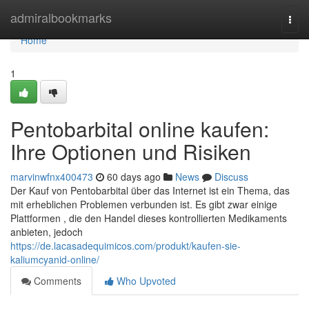
Home
admiralbookmarks
Togg
navi
Home
1
Pentobarbital online kaufen:
Ihre Optionen und Risiken
marvinwfnx400473
60 days ago
News
Discuss
Der Kauf von Pentobarbital über das Internet ist ein Thema, das
mit erheblichen Problemen verbunden ist. Es gibt zwar einige
Plattformen , die den Handel dieses kontrollierten Medikaments
anbieten, jedoch
https://de.lacasadequimicos.com/produkt/kaufen-sie-
kaliumcyanid-online/
Comments
Who Upvoted