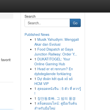
Search
Go
Published News
1
Musik Yahudiym: Menggali
Akar dan Evolusi
1
Food Dispatch at Gaya
Junction Railway: Order Y...
1
DUKATITOGEL: Your
favorit
Online Gaming Hub
1
Hvad er et renrum? En
dybdegående forklaring
1
Dự đoán kết quả xổ số
HCM VIP
1
สุดยอดหนังจีน : 5 ตัว ที่ ควรรู้
!
1
장안동호빠, 그 밤의 풍경
1
สล็อตออนไลน์: คู่มือเริ่มต้น
สำหรับมือใหม่