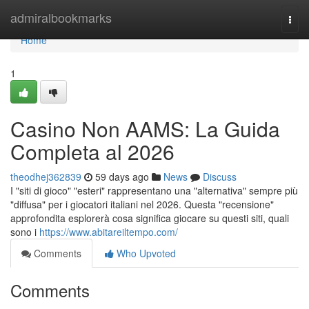
Home
admiralbookmarks
Togg
navi
Home
1
Casino Non AAMS: La Guida
Completa al 2026
theodhej362839
59 days ago
News
Discuss
I "siti di gioco" "esteri" rappresentano una "alternativa" sempre più
"diffusa" per i giocatori italiani nel 2026. Questa "recensione"
approfondita esplorerà cosa significa giocare su questi siti, quali
sono i
https://www.abitareiltempo.com/
Comments
Who Upvoted
Comments