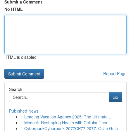
Submit a Comment
No HTML
HTML is disabled
Report Page
Search
Go
Published News
1
Leading Vacation Agency 2025: The Ultimate...
1
Medcell: Reshaping Health with Cellular Ther...
1
CyberpunkCyberpunk 2077CP77 2077: OUm Guia