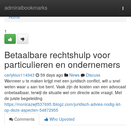
Home
admiralbookmarks
Togg
navi
Home
1
Betaalbare rechtshulp voor
particulieren en ondernemers
carlykiuv114943
59 days ago
News
Discuss
Wanneer u te maken krijgt met een juridisch conflict, wilt u snel
weten waar u aan toe bent. Vaak zijn de kosten van een advocaat
onbetaalbaar, terwijl de situatie wel om directe actie vraagt. Met
de juiste begeleiding
https://monicazwjf537695.tblogz.com/juridisch-advies-nodig-let-
op-deze-aspecten-54872955
Comments
Who Upvoted