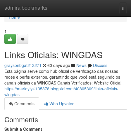
Home
admiralbookmarks
Togg
navi
Home
1
Links Oficiais: WINGDAS
graysonbgaf212271
60 days ago
News
Discuss
Esta página serve como hub oficial de verificação das nossas
redes e perfis externos, garantindo que você está seguindo os
canais oficiais da WINGDAS Canais Verificados: Website Oficial:
https://marleyiysi135878.blogpixi.com/40805309/links-oficiais-
wingdas
Comments
Who Upvoted
Comments
Submit a Comment