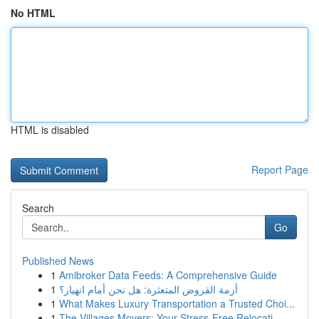
No HTML
HTML is disabled
Report Page
Search
Go
Published News
1
Amibroker Data Feeds: A Comprehensive Guide
1
أزمة القروض المتعثرة: هل نحن أمام انهيار؟
1
What Makes Luxury Transportation a Trusted Choi...
1
The Villages Movers: Your Stress-Free Relocati...