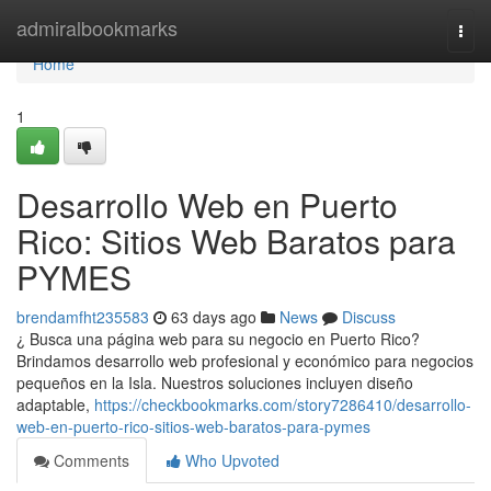
Home
admiralbookmarks
Togg
navi
Home
1
Desarrollo Web en Puerto
Rico: Sitios Web Baratos para
PYMES
brendamfht235583
63 days ago
News
Discuss
¿ Busca una página web para su negocio en Puerto Rico?
Brindamos desarrollo web profesional y económico para negocios
pequeños en la Isla. Nuestros soluciones incluyen diseño
adaptable,
https://checkbookmarks.com/story7286410/desarrollo-
web-en-puerto-rico-sitios-web-baratos-para-pymes
Comments
Who Upvoted