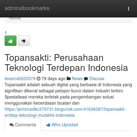
Home
admiralbookmarks
Togg
navi
Home
1
Topansakti: Perusahaan
Teknologi Terdepan Indonesia
tessrcvb523379
79 days ago
News
Discuss
Topansakti adalah sebuah digital yang berbasis di Indonesia yang
signifikan dikenal sebagai pelopor kunci dalam industri terkini.
Spesialisasi mereka terletak pada pengembangan solusi
menggunakan kecerdasan buatan dan
https://jemimaxlkc379731.blogunok.com/41636287/topansakti-
entitas-teknologi-mutakhir-indonesia
Comments
Who Upvoted