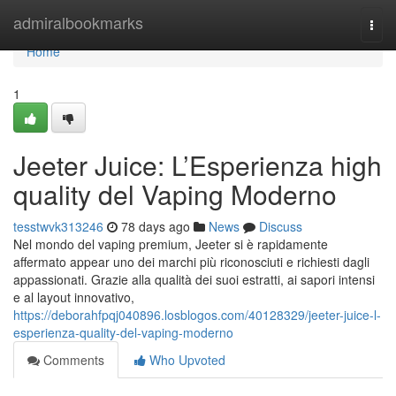
Home
admiralbookmarks
Togg
navi
Home
1
Jeeter Juice: L’Esperienza high
quality del Vaping Moderno
tesstwvk313246
78 days ago
News
Discuss
Nel mondo del vaping premium, Jeeter si è rapidamente
affermato appear uno dei marchi più riconosciuti e richiesti dagli
appassionati. Grazie alla qualità dei suoi estratti, ai sapori intensi
e al layout innovativo,
https://deborahfpqj040896.losblogos.com/40128329/jeeter-juice-l-
esperienza-quality-del-vaping-moderno
Comments
Who Upvoted