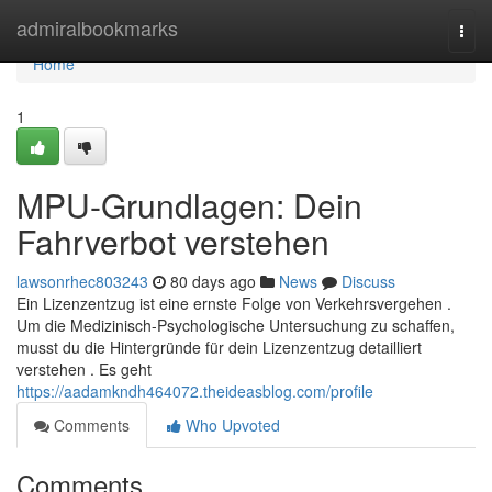
Home
admiralbookmarks
Togg
navi
Home
1
MPU-Grundlagen: Dein
Fahrverbot verstehen
lawsonrhec803243
80 days ago
News
Discuss
Ein Lizenzentzug ist eine ernste Folge von Verkehrsvergehen .
Um die Medizinisch-Psychologische Untersuchung zu schaffen,
musst du die Hintergründe für dein Lizenzentzug detailliert
verstehen . Es geht
https://aadamkndh464072.theideasblog.com/profile
Comments
Who Upvoted
Comments