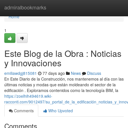
Home
admiralbookmarks
Home
1
Este Blog de la Obra : Noticias
y Innovaciones
emiliawdgj815081
77 days ago
News
Discuss
En Este Diario de la Construcción, nos mantenemos al día con las
últimas noticias y modas que están moldeando el sector de la
edificación . Exploramos contenidos como la tecnología BIM, la
https://zoelhih494619.wiki-
racconti.com/9012497/su_portal_de_la_edificación_noticias_y_inno
Comments
Who Upvoted
Comments