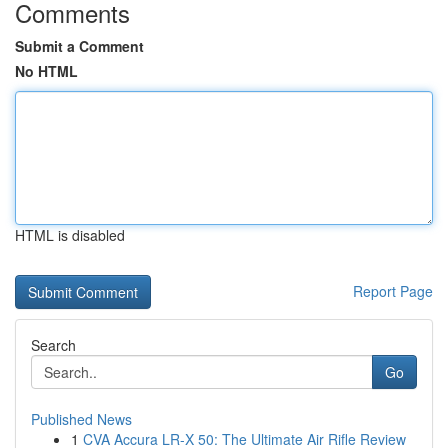
Comments
Submit a Comment
No HTML
HTML is disabled
Report Page
Search
Go
Published News
1
CVA Accura LR-X 50: The Ultimate Air Rifle Review