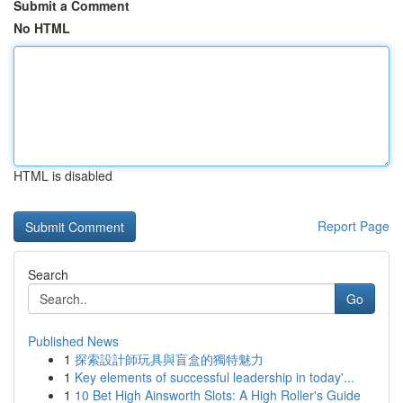
Submit a Comment
No HTML
HTML is disabled
Report Page
Search
Go
Published News
1
探索設計師玩具與盲盒的獨特魅力
1
Key elements of successful leadership in today'...
1
10 Bet High Ainsworth Slots: A High Roller's Guide