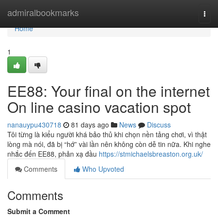
Home
admiralbookmarks
Togg
navi
Home
1
EE88: Your final on the internet
On line casino vacation spot
nanauypu430718
81 days ago
News
Discuss
Tôi từng là kiểu người khá bảo thủ khi chọn nền tảng chơi, vì thật
lòng mà nói, đã bị “hớ” vài lần nên không còn dễ tin nữa. Khi nghe
nhắc đến EE88, phản xạ đầu
https://stmichaelsbreaston.org.uk/
Comments
Who Upvoted
Comments
Submit a Comment