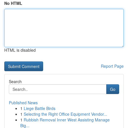
No HTML
HTML is disabled
Report Page
Search
Go
Published News
1
Liege Battle Birds
1
Selecting the Right Office Equipment Vendor...
1
Rubbish Removal Inner West Assisting Manage
Big...