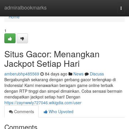
Home
admiralbookmarks
Togg
navi
Home
1
Situs Gacor: Menangkan
Jackpot Setiap Hari
amberubhp485569
84 days ago
News
Discuss
Bergabunglah sekarang dengan gerbang gacor terlengkap di
Indonesia! Kami menawarkan beragam game online terbaik
dengan RTP tinggi dan simpel dimainkan. Coba sensasi bermain
mendapatkan jackpot setiap hari! Dengan
https://zaynwwly727046.wikigdia.com/user
Comments
Who Upvoted
Comments