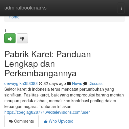
Home
admiralbookmarks
Togg
navi
Home
1
Pabrik Karet: Panduan
Lengkap dan
Perkembangannya
deweygfkn353383
82 days ago
News
Discuss
Sektor karet di Indonesia terus mencatat pertumbuhan yang
signifikan. Fasilitas karet, baik yang memproduksi barang mentah
maupun produk olahan, memainkan kontribusi penting dalam
keuangan negara. Tuntunan ini akan
https://zoegiag828774.wikitelevisions.com/user
Comments
Who Upvoted