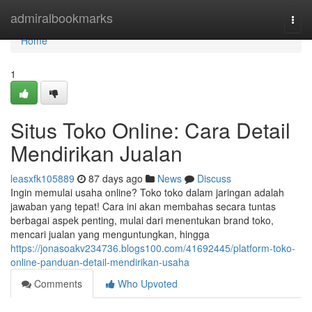
Home
admiralbookmarks
Togg
navi
Home
1
Situs Toko Online: Cara Detail
Mendirikan Jualan
leasxfk105889
87 days ago
News
Discuss
Ingin memulai usaha online? Toko toko dalam jaringan adalah
jawaban yang tepat! Cara ini akan membahas secara tuntas
berbagai aspek penting, mulai dari menentukan brand toko,
mencari jualan yang menguntungkan, hingga
https://jonasoakv234736.blogs100.com/41692445/platform-toko-
online-panduan-detail-mendirikan-usaha
Comments
Who Upvoted