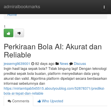
Home
admiralbookmarks
Togg
navi
Home
1
Perkiraan Bola AI: Akurat dan
Reliable
jessemgli639001
82 days ago
News
Discuss
Ingin hasil laga sepak bola? Tidak bingung lagi! Dengan teknologi
prediksi sepak bola buatan, platform menyediakan data yang
akurat dan valid. Algoritma platform dipelajari secara berdasarkan
informasi sebelumnya dan
https://miriamtqab545515.aboutyoublog.com/52878371/prediksi-
bola-ai-tepat-dan-reliable
Comments
Who Upvoted