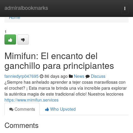
Home
admiralbookmarks
Togg
navi
Home
1
Mimifun: El encanto del
ganchillo para principiantes
fanniedyrp047695
86 days ago
News
Discuss
¿Siempre has anhelado aprender a tejer cosas maravillosas con
el crochet? ¡ Esta marca te brinda una vía increíble para explorar
la auténtica magia de este tradicional oficio! Nuestros lecciones
https://www.mimifun.services
Comments
Who Upvoted
Comments