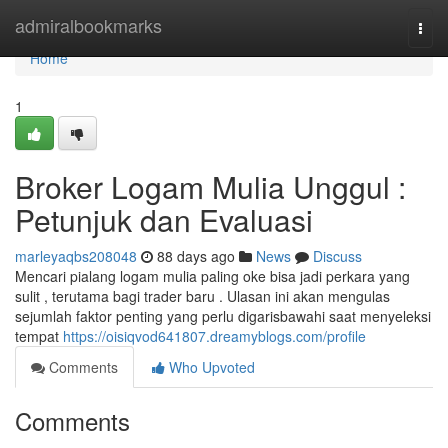
Home
admiralbookmarks
Togg
navi
Home
1
Broker Logam Mulia Unggul :
Petunjuk dan Evaluasi
marleyaqbs208048
88 days ago
News
Discuss
Mencari pialang logam mulia paling oke bisa jadi perkara yang
sulit , terutama bagi trader baru . Ulasan ini akan mengulas
sejumlah faktor penting yang perlu digarisbawahi saat menyeleksi
tempat
https://oisiqvod641807.dreamyblogs.com/profile
Comments
Who Upvoted
Comments