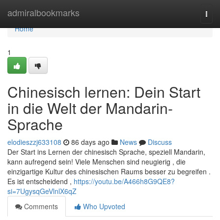
Home
admiralbookmarks
Togg
navi
Home
1
Chinesisch lernen: Dein Start
in die Welt der Mandarin-
Sprache
elodieszzj633108
86 days ago
News
Discuss
Der Start ins Lernen der chinesisch Sprache, speziell Mandarin,
kann aufregend sein! Viele Menschen sind neugierig , die
einzigartige Kultur des chinesischen Raums besser zu begreifen .
Es ist entscheidend ,
https://youtu.be/A466h8G9QE8?
si=7UgysqGeVlnlX6qZ
Comments
Who Upvoted