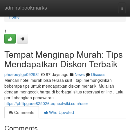
Home
admiralbookmarks
Togg
navi
Home
1
Tempat Menginap Murah: Tips
Mendapatkan Diskon Terbaik
phoebeytge092931
87 days ago
News
Discuss
Mencari hotel murah bisa terasa sulit , tapi memungkinkan
beberapa tips untuk mendapatkan diskon menarik. Mulailah
dengan mengecek harga di berbagai situs reservasi online . Lalu,
pertimbangkan penawaran
https://philipgaee825026.eqnextwiki.com/user
Comments
Who Upvoted
Comments