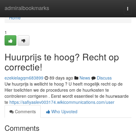
Home
admiralbookmarks
Togg
navi
Home
1
Huurprijs te hoog? Recht op
correctie!
ezekielagqm683899
89 days ago
News
Discuss
Uw huurprijs is wellicht te hoog ? U heeft mogelijk recht op de
Hier toelichten we de procedures om de huurkosten te
controleren corrigeren . Eerst wordt essentieel te de huurwaarde
te
https://safiyaslev003174.wikicommunications.com/user
Comments
Who Upvoted
Comments