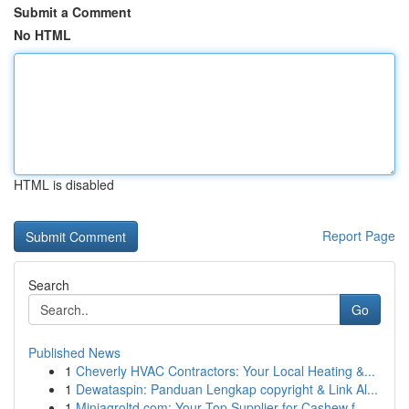
Submit a Comment
No HTML
HTML is disabled
Report Page
Search
Go
Published News
1
Cheverly HVAC Contractors: Your Local Heating &...
1
Dewataspin: Panduan Lengkap copyright & Link Al...
1
Miniagroltd.com: Your Top Supplier for Cashew f...