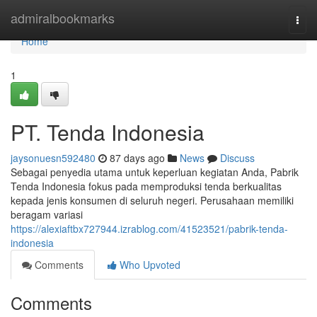
Home
admiralbookmarks
Togg
navi
Home
1
PT. Tenda Indonesia
jaysonuesn592480
87 days ago
News
Discuss
Sebagai penyedia utama untuk keperluan kegiatan Anda, Pabrik
Tenda Indonesia fokus pada memproduksi tenda berkualitas
kepada jenis konsumen di seluruh negeri. Perusahaan memiliki
beragam variasi
https://alexiaftbx727944.izrablog.com/41523521/pabrik-tenda-
indonesia
Comments
Who Upvoted
Comments