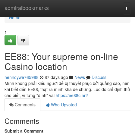
Home
admiralbookmarks
Togg
navi
Home
1
EE88: Your supreme on-line
Casino location
henrioywe765988
87 days ago
News
Discuss
Mình không phải kiểu người dễ bị thuyết phục bởi quảng cáo, nên
khi biết đến EE88, thật ra mình khá dè chừng. Lúc đó chỉ định thử
cho biết, vì từng “dính” vài
https://ee88c.art/
Comments
Who Upvoted
Comments
Submit a Comment