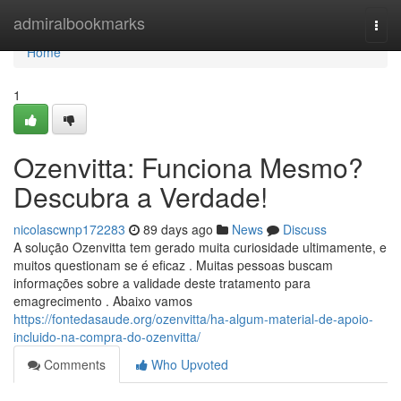
Home
admiralbookmarks
Togg
navi
Home
1
Ozenvitta: Funciona Mesmo?
Descubra a Verdade!
nicolascwnp172283
89 days ago
News
Discuss
A solução Ozenvitta tem gerado muita curiosidade ultimamente, e
muitos questionam se é eficaz . Muitas pessoas buscam
informações sobre a validade deste tratamento para
emagrecimento . Abaixo vamos
https://fontedasaude.org/ozenvitta/ha-algum-material-de-apoio-
incluido-na-compra-do-ozenvitta/
Comments
Who Upvoted