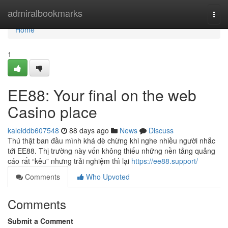
Home
admiralbookmarks
Togg
navi
Home
1
EE88: Your final on the web
Casino place
kaleiddb607548
88 days ago
News
Discuss
Thú thật ban đầu mình khá dè chừng khi nghe nhiều người nhắc
tới EE88. Thị trường này vốn không thiếu những nền tảng quảng
cáo rất “kêu” nhưng trải nghiệm thì lại
https://ee88.support/
Comments
Who Upvoted
Comments
Submit a Comment