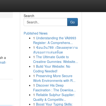
Search
Go
Published News
1
Understanding the VA9993
Register: A Comprehens...
1
ช้อนเงิน789: เปิดเผยทุกความ
ลับของการเล่นสล็อต
1
The Ultimate Guide to
ish a
Creatine Gummies: Website...
mall-
1
Build Your Website: No
Coding Needed!
1
Preserving More Secure
Work Environments with R...
1
Discover His Deep
Fascination : The Downloa...
1
Reliable Sulphur Supplier:
Quality & Competitiv...
1
Boost Your Typing Skills: