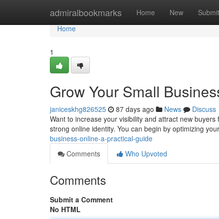
Home
admiralbookmarks
Home
New
Submi
Home
1
Grow Your Small Business
janiceskhg826525
87 days ago
News
Discuss
Want to increase your visibility and attract new buyers f
strong online identity. You can begin by optimizing you
business-online-a-practical-guide
Comments
Who Upvoted
Comments
Submit a Comment
No HTML