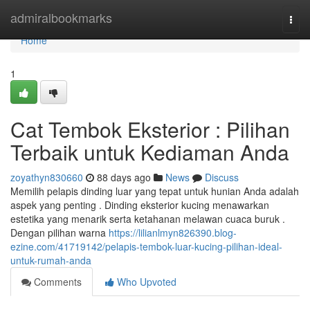
Home
admiralbookmarks
Togg
navi
Home
1
Cat Tembok Eksterior : Pilihan
Terbaik untuk Kediaman Anda
zoyathyn830660
88 days ago
News
Discuss
Memilih pelapis dinding luar yang tepat untuk hunian Anda adalah
aspek yang penting . Dinding eksterior kucing menawarkan
estetika yang menarik serta ketahanan melawan cuaca buruk .
Dengan pilihan warna
https://lilianlmyn826390.blog-
ezine.com/41719142/pelapis-tembok-luar-kucing-pilihan-ideal-
untuk-rumah-anda
Comments
Who Upvoted