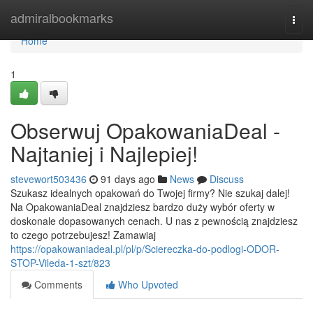
Home
admiralbookmarks
Togg
navi
Home
1
Obserwuj OpakowaniaDeal -
Najtaniej i Najlepiej!
stevewort503436
91 days ago
News
Discuss
Szukasz idealnych opakowań do Twojej firmy? Nie szukaj dalej!
Na OpakowaniaDeal znajdziesz bardzo duży wybór oferty w
doskonale dopasowanych cenach. U nas z pewnością znajdziesz
to czego potrzebujesz! Zamawiaj
https://opakowaniadeal.pl/pl/p/Sciereczka-do-podlogi-ODOR-
STOP-Vileda-1-szt/823
Comments
Who Upvoted