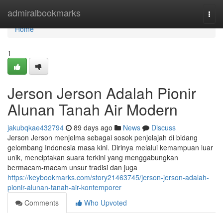
Home
admiralbookmarks
Togg
navi
Home
1
Jerson Jerson Adalah Pionir
Alunan Tanah Air Modern
jakubqkae432794
89 days ago
News
Discuss
Jerson Jerson menjelma sebagai sosok penjelajah di bidang
gelombang Indonesia masa kini. Dirinya melalui kemampuan luar
unik, menciptakan suara terkini yang menggabungkan
bermacam-macam unsur tradisi dan juga
https://keybookmarks.com/story21463745/jerson-jerson-adalah-
pionir-alunan-tanah-air-kontemporer
Comments
Who Upvoted