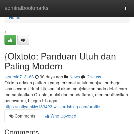
Home
admiralbookmarks
Togg
navi
Home
1
{Olxtoto: Panduan Utuh dan
Paling Modern
janersio713186
90 days ago
News
Discuss
Olxtoto adalah platform yang terkenal untuk menjual berbagai
jasa secara virtual. Ulasan ini akan menjelaskan pada detail cara
memanfaatkan Olxtoto, mulai dari pendaftaran, mempublikasikan
penawaran, hingga trik agar
https://safiyamkiw183423.wizzardsblog.com/profile
Comments
Who Upvoted
Comments