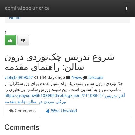
Home
admiralbookmarks
Togg
navi
Home
1
شروع تدریس چک‌نوردی درون
سالن: راهنمای مقدمه
violajbtl909557
184 days ago
News
Discuss
چک‌نوردی درون سالن بسته، یک راه بسیار عمده برای ورزشکاران در
تمامی سن و به آشنایی است. این شیوه‌ ورزش شانس بی‌نظیری را
https://graysonwtih103994.fireblogz.com/71106601/آغاز-تدریس-
تیرگی-نوردی-در-سالن-جامع-مقدمه
Comments
Who Upvoted
Comments