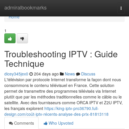
Home
admiralbookmarks
Togg
navi
Home
1
Troubleshooting IPTV : Guide
Technique
dicey345jex0
204 days ago
News
Discuss
L'télévision par protocole Internet transforme la façon dont nous
consommons le contenu télévisuel en France. Cette solution
permet de transmettre des programmes télévisés via Internet
plutôt que par les méthodes traditionnelles comme le câble ou le
satellite. Avec des fournisseurs comme ORCA IPTV et Z2U IPTV,
les français explorent
https://king-iptv-pro36790.full-
design.com/coût-iptv-récents-analyse-des-prix-81813118
Comments
Who Upvoted