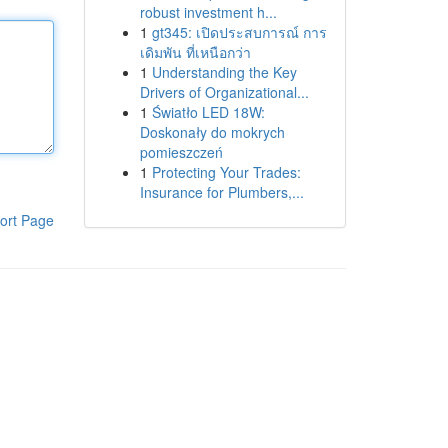
robust investment h...
1
gt345: เปิดประสบการณ์ การ
เดิมพัน ที่เหนือกว่า
1
Understanding the Key
Drivers of Organizational...
1
Światło LED 18W:
Doskonały do mokrych
pomieszczeń
1
Protecting Your Trades:
Insurance for Plumbers,...
ort Page