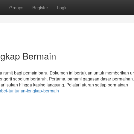
t
Groups
Register
Login
gkap Bermain
 rumit bagi pemain baru. Dokumen ini bertujuan untuk memberikan ur
ngerti sebelum bertaruh. Pertama, pahami gagasan dasar permainan
ri sukan hingga kasino langsung. Pelajari aturan setiap permainan
embet-tuntunan-lengkap-bermain